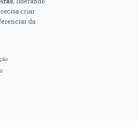
eiras
, liderando
recisa criar
ferenciar da
ção
s