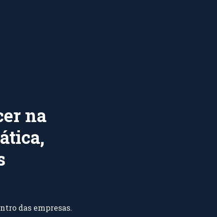
cer na
ática,
s
entro das empresas.